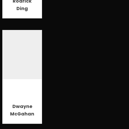
Rodrick
Ding
Dwayne
McGahan