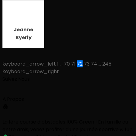
Jeanne
Byerly
keyboard_arrow_left
1
…
70
71
72
73
74
…
245
keyboard_arrow_right
Suivez Nous
À Propos
La 1ère course d’obstacles 100% Green ! En famille ou
entre amis, venez profiter d’une journée sportive & fun.