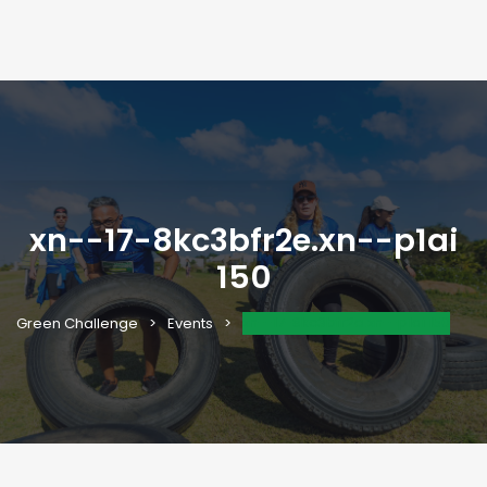
xn--17-8kc3bfr2e.xn--p1ai
150
xn--17-8kc3bfr2e.xn--p1ai 150
Green Challenge
Events