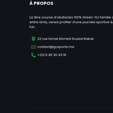
À PROPOS
La 1ère course d’obstacles 100% Green ! En famille 
entre amis, venez profiter d’une journée sportive &
fun.
22 rue Ismail Ahmed Souissi Rabat
contact@gcsports.ma
+212 6 45 30 43 19