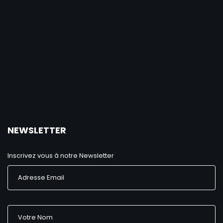
NEWSLETTER
Inscrivez vous à notre Newsletter