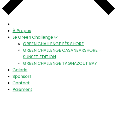
À Propos
Le Green Challenge
GREEN CHALLENGE FÈS SHORE
GREEN CHALLENGE CASANEARSHORE –
SUNSET EDITION
GREEN CHALLENGE TAGHAZOUT BAY
Galerie
Sponsors
Contact
Paiement