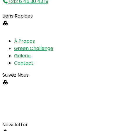
+212 6 45 30 43 19
Liens Rapides
À Propos
Green Challenge
Galerie
Contact
Suivez Nous
Newsletter