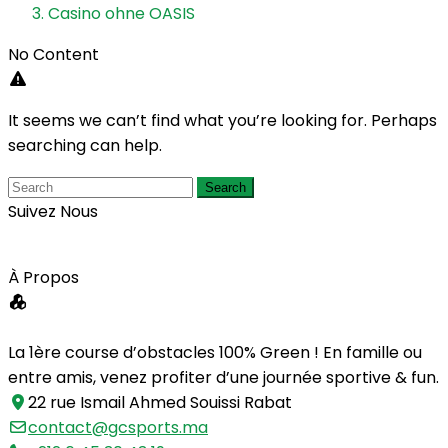
Casino ohne OASIS
No Content
It seems we can’t find what you’re looking for. Perhaps
searching can help.
Search
Suivez Nous
À Propos
La 1ère course d’obstacles 100% Green ! En famille ou
entre amis, venez profiter d’une journée sportive & fun.
22 rue Ismail Ahmed Souissi Rabat
contact@gcsports.ma