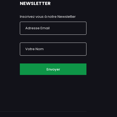
NEWSLETTER
Inscrivez vous à notre Newsletter
Envoyer