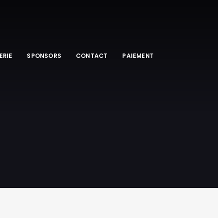
ERIE
SPONSORS
CONTACT
PAIEMENT