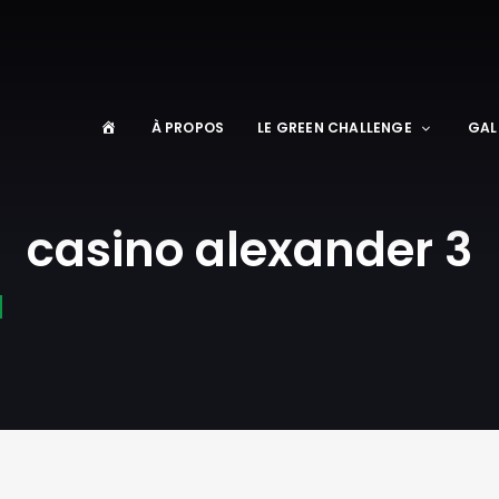
À PROPOS
LE GREEN CHALLENGE
GAL
casino alexander 3
3