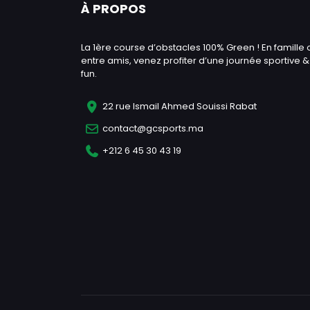
À PROPOS
La 1ère course d’obstacles 100% Green ! En famille 
entre amis, venez profiter d’une journée sportive &
fun.
22 rue Ismail Ahmed Souissi Rabat
contact@gcsports.ma
+212 6 45 30 43 19