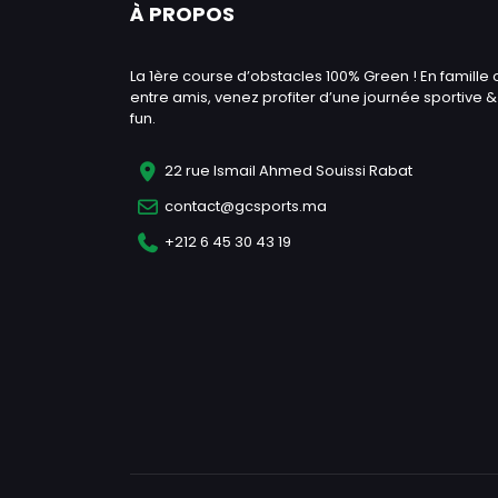
À PROPOS
La 1ère course d’obstacles 100% Green ! En famille 
entre amis, venez profiter d’une journée sportive &
fun.
22 rue Ismail Ahmed Souissi Rabat
contact@gcsports.ma
+212 6 45 30 43 19