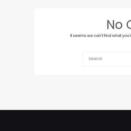
No 
It seems we can’t find what you’