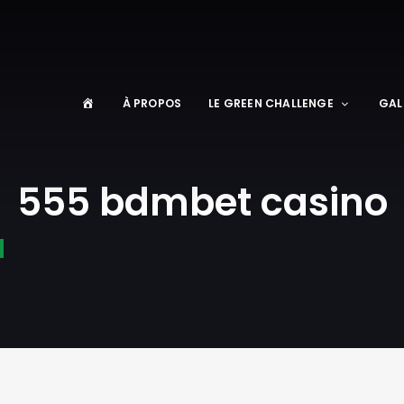
À PROPOS
LE GREEN CHALLENGE
GAL
555 bdmbet casino
o