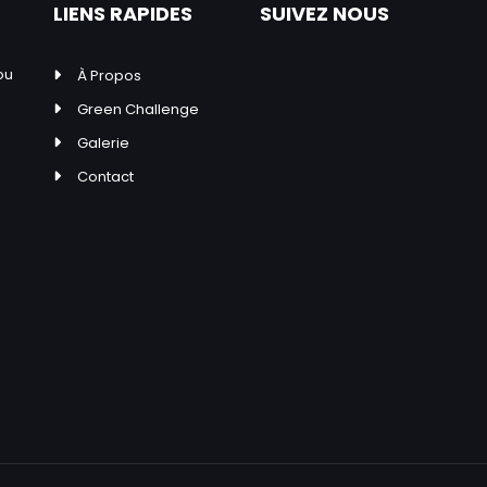
LIENS RAPIDES
SUIVEZ NOUS
ou
À Propos
Green Challenge
Galerie
Contact