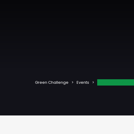
555 bdmbet casin
Green Challenge
Events