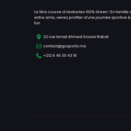
La 1ère course d’obstacles 100% Green ! En famille 
entre amis, venez profiter d’une journée sportive &
fun.
22 rue Ismail Ahmed Souissi Rabat
contact@gcsports.ma
+212 6 45 30 43 19